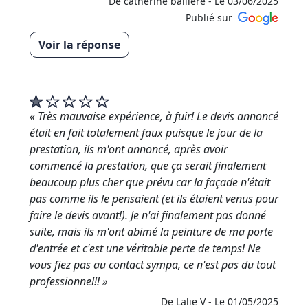
De catherine balliere -
Le 03/06/2025
Publié sur
Voir la réponse
« Un grand merci Mr et Mme Balliere pour votre
avis ! Ça a été un réel plaisir de travailler pour vous,
une ambiance conviviale et pleine de confiance .
Ravi d’avoir pu vous satisfaire. À bientôt peut-être !
« Très mauvaise expérience, à fuir! Le devis annoncé
Rudy RM Rénovation »
était en fait totalement faux puisque le jour de la
prestation, ils m'ont annoncé, après avoir
De RM RENOVATION - Le 04/06/2025
commencé la prestation, que ça serait finalement
beaucoup plus cher que prévu car la façade n'était
pas comme ils le pensaient (et ils étaient venus pour
faire le devis avant!). Je n'ai finalement pas donné
suite, mais ils m'ont abimé la peinture de ma porte
d'entrée et c'est une véritable perte de temps! Ne
vous fiez pas au contact sympa, ce n'est pas du tout
professionnel!! »
De Lalie V -
Le 01/05/2025