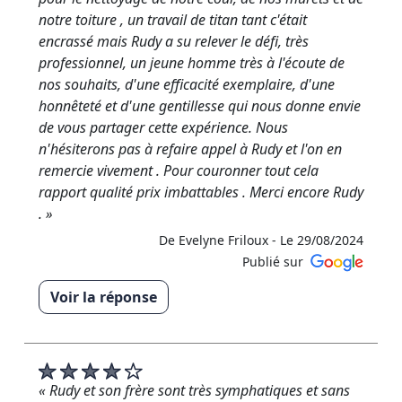
De RM RENOVATION - Le 13/09/2024
notre toiture , un travail de titan tant c'était
encrassé mais Rudy a su relever le défi, très
professionnel, un jeune homme très à l'écoute de
nos souhaits, d'une efficacité exemplaire, d'une
honnêteté et d'une gentillesse qui nous donne envie
de vous partager cette expérience. Nous
n'hésiterons pas à refaire appel à Rudy et l'on en
remercie vivement . Pour couronner tout cela
rapport qualité prix imbattables . Merci encore Rudy
. »
De Evelyne Friloux -
Le 29/08/2024
Publié sur
Voir la réponse
« Un immense merci pour ce superbe avis, cela a
été un véritable plaisir de travailler pour vous. »
De RM RENOVATION - Le 30/08/2024
« Rudy et son frère sont très symphatiques et sans