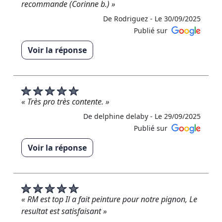
recommande (Corinne b.) »
De Rodriguez -
Le 30/09/2025
Publié sur
Voir la réponse
« Nous vous remercions sincèrement pour cet avis
positif. Au plaisir de vous être à nouveau utile.
Cordialement Toutes l’équipe de RM Rénovation »
« Très pro très contente. »
De RM RENOVATION - Le 30/09/2025
De delphine delaby -
Le 29/09/2025
Publié sur
Voir la réponse
« Merci beaucoup pour cet avis positif Au plaisir
d’être à nouveau à votre service »
De RM RENOVATION - Le 06/10/2025
« RM est top Il a fait peinture pour notre pignon, Le
resultat est satisfaisant »