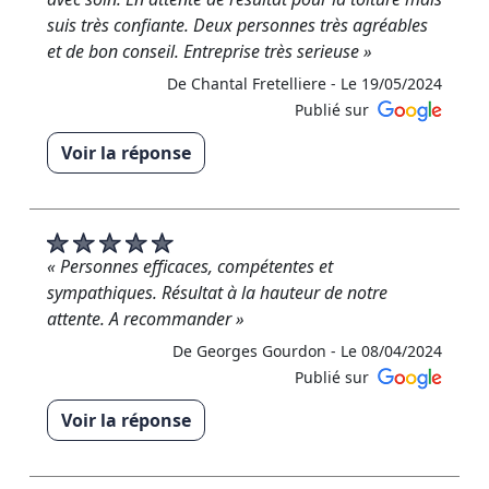
suis très confiante. Deux personnes très agréables
et de bon conseil. Entreprise très serieuse »
De Chantal Fretelliere -
Le 19/05/2024
Publié sur
Voir la réponse
« Merci beaucoup pour votre avis 5 étoiles, Mme
Fretelliere ! Nous sommes ravis que notre travail ait
répondu à vos attentes. Votre satisfaction est notre
priorité. Au plaisir de travailler à nouveau avec vous
« Personnes efficaces, compétentes et
! Cordialement, L'équipe RM Rénovation »
sympathiques. Résultat à la hauteur de notre
attente. A recommander »
De RM RENOVATION - Le 19/05/2024
De Georges Gourdon -
Le 08/04/2024
Publié sur
Voir la réponse
« Un immense merci M.Gourdon pour votre avis 5
étoiles ! Nous sommes ravis que notre travail ait