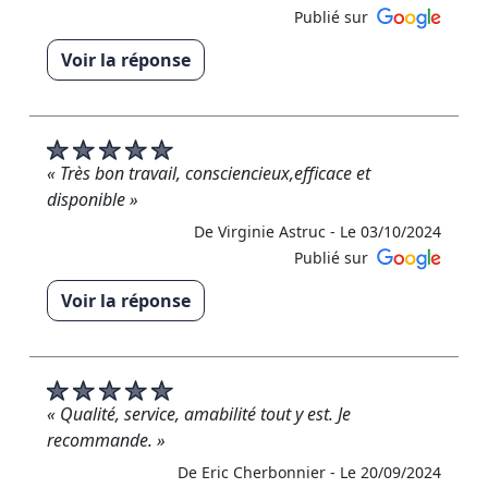
Publié sur
Voir la réponse
« Bonjour Madame Kerhoas, Je vous remercie
infiniment pour votre avis positif. C'était un réel
plaisir de travailler chez vous. Votre gentillesse et
votre simplicité étaient extraordinaires. Au plaisir
« Très bon travail, consciencieux,efficace et
d'être à nouveau à votre service ! Cordialement
disponible »
toutes l'équipe RM Rénovation »
De Virginie Astruc -
Le 03/10/2024
De RM RENOVATION - Le 17/10/2024
Publié sur
Voir la réponse
« Un immense merci pour cette avis 5 étoiles ! »
De RM RENOVATION - Le 15/10/2024
« Qualité, service, amabilité tout y est. Je
recommande. »
De Eric Cherbonnier -
Le 20/09/2024