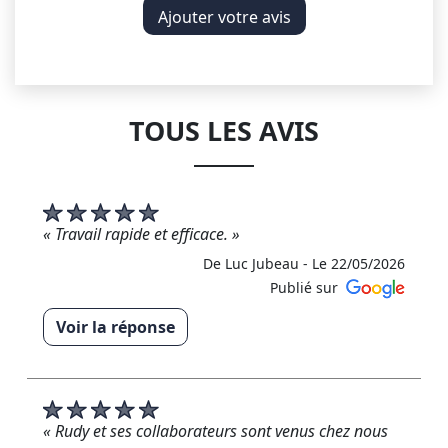
Ajouter votre avis
TOUS LES AVIS
« Travail rapide et efficace. »
De Luc Jubeau -
Le 22/05/2026
Publié sur
Voir la réponse
« Merci pour votre retour et votre confiance. Nous
sommes heureux que notre intervention en
couverture et rénovation de toiture à Angers ait
répondu à vos attentes avec un travail rapide et
« Rudy et ses collaborateurs sont venus chez nous