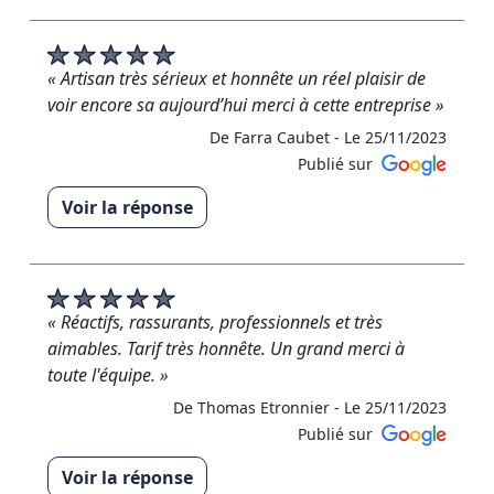
vos 5 étoiles ! Merci infiniment pour votre confiance
et vos retours positifs. Nous sommes enchantés
d'avoir pu répondre à vos attentes. Si vous avez
« Artisan très sérieux et honnête un réel plaisir de
d'autres projets à l'avenir, n'hésitez pas à nous
voir encore sa aujourd’hui merci à cette entreprise »
contacter. Nous sommes là pour vous offrir toujours
De Farra Caubet -
Le 25/11/2023
le meilleur service possible. Bien à vous, RM
Publié sur
Rénovation »
Voir la réponse
De RM RENOVATION - Le 14/12/2023
« Un immense merci pour votre avis cela est
toujours très important pour nous Cordialement
l'équipe de RM Rénovation »
« Réactifs, rassurants, professionnels et très
De RM RENOVATION - Le 25/11/2023
aimables. Tarif très honnête. Un grand merci à
toute l'équipe. »
De Thomas Etronnier -
Le 25/11/2023
Publié sur
Voir la réponse