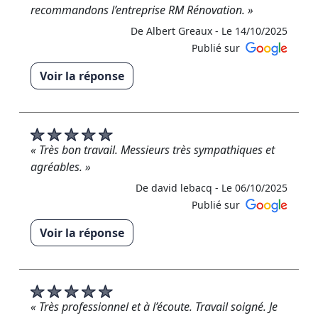
recommandons l’entreprise RM Rénovation. »
De Albert Greaux -
Le 14/10/2025
Publié sur
Voir la réponse
« Merci infiniment Mr et Mme Greaux pour cet avis
favorable, cela a été un réel plaisir de travailler
pour vous Cordialement RM Rénovation »
« Très bon travail. Messieurs très sympathiques et
De RM RENOVATION - Le 16/10/2025
agréables. »
De david lebacq -
Le 06/10/2025
Publié sur
Voir la réponse
« Merci beaucoup pour cet avis ! ?? Ce fut un plaisir
de réaliser vos travaux Votre satisfaction et notre
meilleur récompense Rudy RM Rénovation ? »
« Très professionnel et à l’écoute. Travail soigné. Je
De RM RENOVATION - Le 06/10/2025