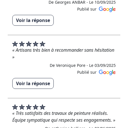
De Georges ANBAR -
Le 10/09/2025
Publié sur
Voir la réponse
« Merci beaucoup d’avoir pris le temps pour cet avis
favorable , au plaisir d’être à nouveau à votre
service ! »
« Artisans très bien à recommander sans hésitation
De RM RENOVATION - Le 11/09/2025
»
De Veronique Pore -
Le 03/09/2025
Publié sur
Voir la réponse
« Un immense merci pour cet Avis positif, ravi
d’avoir été à votre service »
De RM RENOVATION - Le 18/09/2025
« Très satisfaits des travaux de peinture réalisés.
Équipe sympatique qui respecte ses engagements. »