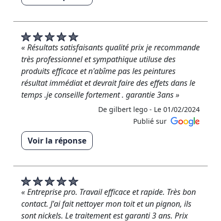
« Merci infiniment d'avoir pris le temps pour cet avis
favorable, pour les lichens et autre micro-
organismes il faut effectivement attendre quelques
mois pour voir le résultat définitif. »
« Résultats satisfaisants qualité prix je recommande
très professionnel et sympathique utiluse des
De RM RENOVATION - Le 19/02/2024
produits efficace et n'abîme pas les peintures
résultat immédiat et devrait faire des effets dans le
temps .je conseille fortement . garantie 3ans »
De gilbert lego -
Le 01/02/2024
Publié sur
Voir la réponse
« Merci M.lego Nous sommes ravis de recevoir vos 5
étoiles ! Merci infiniment pour votre retour positif et
votre confiance en RM Rénovation. Votre
satisfaction est notre priorité absolue. N'hésitez pas
« Entreprise pro. Travail efficace et rapide. Très bon
à nous contacter pour tous vos futurs projets, nous
contact. J'ai fait nettoyer mon toit et un pignon, ils
serons ravis de vous aider à nouveau.
sont nickels. Le traitement est garanti 3 ans. Prix