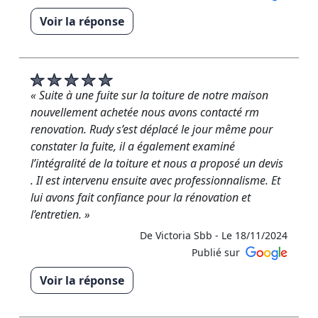
Voir la réponse
« Nous vous remercions vivement pour le temps que
vous avez consacré à nous faire part de votre avis.
Rudy RM Rénovation »
« Suite à une fuite sur la toiture de notre maison
De RM RENOVATION - Le 07/12/2024
nouvellement achetée nous avons contacté rm
renovation. Rudy s’est déplacé le jour même pour
constater la fuite, il a également examiné
l’intégralité de la toiture et nous a proposé un devis
. Il est intervenu ensuite avec professionnalisme. Et
lui avons fait confiance pour la rénovation et
l’entretien. »
De Victoria Sbb -
Le 18/11/2024
Publié sur
Voir la réponse
« Merci beaucoup pour votre retour positif ! Je suis