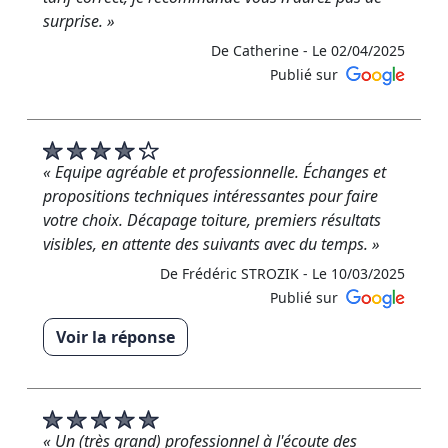
surprise. »
De Catherine -
Le 02/04/2025
Publié sur
« Equipe agréable et professionnelle. Échanges et
propositions techniques intéressantes pour faire
votre choix. Décapage toiture, premiers résultats
visibles, en attente des suivants avec du temps. »
De Frédéric STROZIK -
Le 10/03/2025
Publié sur
Voir la réponse
« Merci pour votre retour positif ! Nous sommes
ravis que nos conseils vous aient aidé dans votre
choix. Le nettoyage de votre toiture et bien en cours
et les résultats se révéleront avec le temps . Nous
« Un (très grand) professionnel à l'écoute des