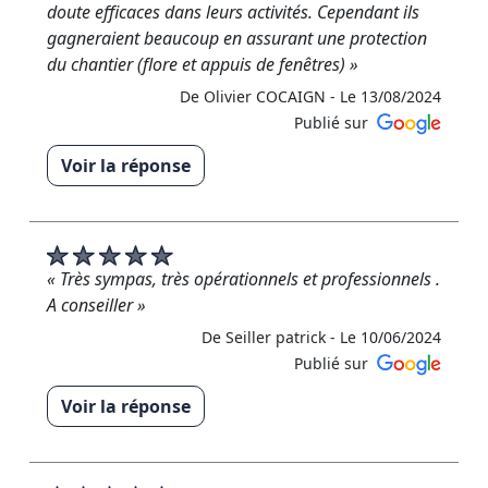
doute efficaces dans leurs activités. Cependant ils
gagneraient beaucoup en assurant une protection
du chantier (flore et appuis de fenêtres) »
De Olivier COCAIGN -
Le 13/08/2024
Publié sur
Voir la réponse
« Merci M.Cocaign pour votre avis constructif. Nous
prenons toujours les précautions nécessaires pour
protéger la flore lorsque nous effectuons des
traitements. Bien que la plupart des produits que
« Très sympas, très opérationnels et professionnels .
nous utilisons soient biodégradables, il existe un
A conseiller »
léger risque pour la végétation. Cela peut entraîner
De Seiller patrick -
Le 10/06/2024
une légère décoloration des pétales, mais cela ne
Publié sur
les tue pas. En ce qui concerne les appuis de
Voir la réponse
fenêtre, ils sont automatiquement nettoyés lorsque
nous nettoyons les façades. Cependant, nous nous
« Merci beaucoup pour votre avis 5 étoiles ! Nous
efforcerons de faire encore mieux à l'avenir. »
sommes ravis que notre travail vous ait pleinement