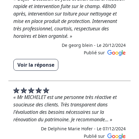
De RM RENOVATION - Le 25/01/2025
rapide et intervention fuite sur le champ. 48h00
après, intervention sur toiture pour nettoyage et
mise en place produit de protection. Intervenant
très professionnel, courtois, respectueux des
horaires et bien organisé. »
De georg blein -
Le 20/12/2024
Publié sur
Voir la réponse
« Merci beaucoup d'avoir pris le temps pour ce
commentaire 5 étoiles ! Je suis ravi d'avoir répondu
à vos attentes. Au plaisir de vous accompagner
pour vos futurs projets de toiture ! »
« Mr MICHELET est une personne très réactive et
soucieuse des clients. Très transparent dans
De RM RENOVATION - Le 20/12/2024
l'évaluation des besoins nécessaires sur la
rénovation du patrimoine. Je recommande... »
De Delphine Marie Hofer -
Le 07/12/2024
Publié sur