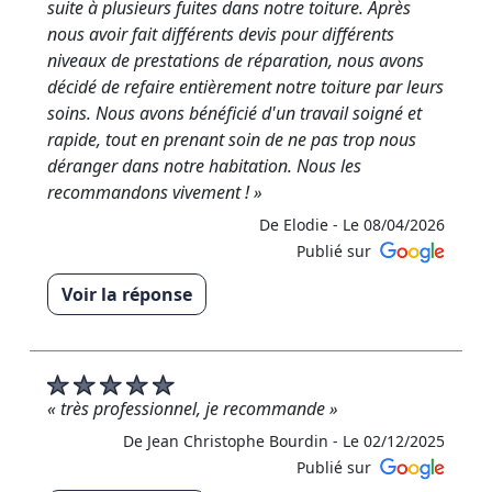
efficace. Chez RM Rénovation, nous mettons un
suite à plusieurs fuites dans notre toiture. Après
point d’honneur à intervenir avec sérieux sur tous
nous avoir fait différents devis pour différents
types de travaux de toiture, réparation de fuites et
niveaux de prestations de réparation, nous avons
entretien de couverture en Maine-et-Loire. RM
décidé de refaire entièrement notre toiture par leurs
Rénovation — Couvreur Angers »
soins. Nous avons bénéficié d'un travail soigné et
rapide, tout en prenant soin de ne pas trop nous
De RM RENOVATION - Le 25/05/2026
déranger dans notre habitation. Nous les
recommandons vivement ! »
De Elodie -
Le 08/04/2026
Publié sur
Voir la réponse
« Merci beaucoup pour votre super retour ?? ravi
que notre travail vous ait satisfait ! Au plaisir ?? »
De RM RENOVATION - Le 09/04/2026
« très professionnel, je recommande »
De Jean Christophe Bourdin -
Le 02/12/2025
Publié sur