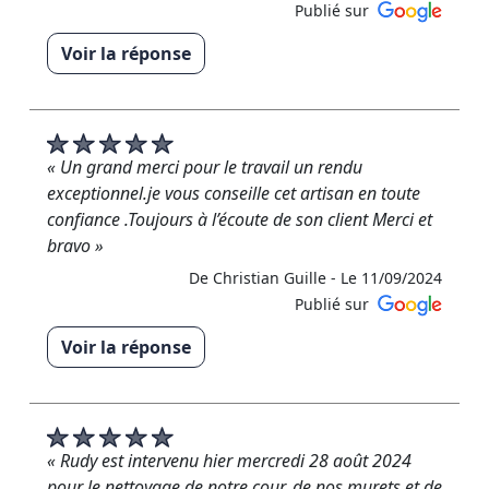
Publié sur
Voir la réponse
« Merci beaucoup pour cette évaluation 5 étoiles !
Au plaisir d'être à nouveau à votre service. »
De RM RENOVATION - Le 22/09/2024
« Un grand merci pour le travail un rendu
exceptionnel.je vous conseille cet artisan en toute
confiance .Toujours à l’écoute de son client Merci et
bravo »
De Christian Guille -
Le 11/09/2024
Publié sur
Voir la réponse
« Merci beaucoup M.Guille pour votre avis 5 étoiles !
Nous sommes ravis que vous soyez satisfait de
notre travail. N'hésitez pas à nous recontacter si
besoin. Cordialement, Rudy RM Rénovation »
« Rudy est intervenu hier mercredi 28 août 2024
pour le nettoyage de notre cour, de nos murets et de