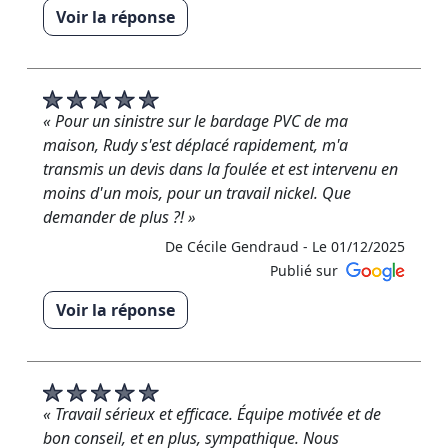
Voir la réponse
« Merci beaucoup pour cet avis positif RM
Rénovation »
De RM RENOVATION - Le 04/12/2025
« Pour un sinistre sur le bardage PVC de ma
maison, Rudy s'est déplacé rapidement, m'a
transmis un devis dans la foulée et est intervenu en
moins d'un mois, pour un travail nickel. Que
demander de plus ?! »
De Cécile Gendraud -
Le 01/12/2025
Publié sur
Voir la réponse
« Merci infiniment pour votre retour. Je suis
vraiment ravi que mon intervention vous ait
convenu. Au plaisir de vous accompagner à
nouveau si besoin ! »
« Travail sérieux et efficace. Équipe motivée et de
bon conseil, et en plus, sympathique. Nous
De RM RENOVATION - Le 28/11/2025