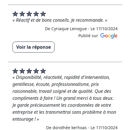
heureux d'apprendre que notre intervention vous a
satisfait. Nous serons ravis de vous servir à
nouveau. »
« Réactif et de bons conseils. Je recommande. »
De RM RENOVATION - Le 30/10/2024
De Cyriaque Lenogue -
Le 17/10/2024
Publié sur
Voir la réponse
« Merci pour votre avis 5 étoiles. Je suis ravi que
notre prestation ait répondu à vos attentes. »
De RM RENOVATION - Le 08/11/2024
« Disponibilité, réactivité, rapidité d'intervention,
gentillesse, écoute, professionnalisme, prix
raisonnable, travail soigné et de qualité. Que des
compliments à faire ! Un grand merci à tous deux.
Je garde précieusement les coordonnées de votre
entreprise et les transmettrai sans problème à mon
entourage ! »
De dorothée kerhoas -
Le 17/10/2024