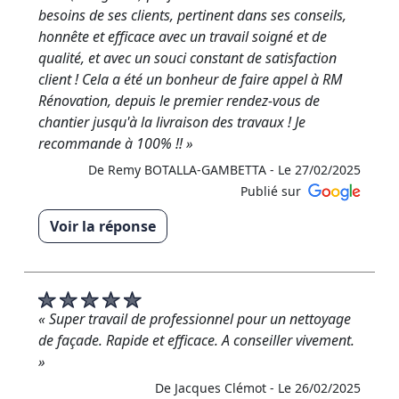
restons à votre disposition pour toute question.
besoins de ses clients, pertinent dans ses conseils,
Cordialement RM Rénovation »
honnête et efficace avec un travail soigné et de
qualité, et avec un souci constant de satisfaction
De RM RENOVATION - Le 12/03/2025
client ! Cela a été un bonheur de faire appel à RM
Rénovation, depuis le premier rendez-vous de
chantier jusqu'à la livraison des travaux ! Je
recommande à 100% !! »
De Remy BOTALLA-GAMBETTA -
Le 27/02/2025
Publié sur
Voir la réponse
« Monsieur Bottalla, Un grand MERCI pour votre
retour plus que positif ! Contrairement à vous, les
mot me manquent. Aussi je pense réellement que ce
sont mes clients qui sont exceptionnels, et que du
« Super travail de professionnel pour un nettoyage
coup me voilà obligé de me mettre à niveaux ?. Au
de façade. Rapide et efficace. A conseiller vivement.
plaisir d’être à nouveau à votre service.
»
Professionnellement, Rudy »
De Jacques Clémot -
Le 26/02/2025