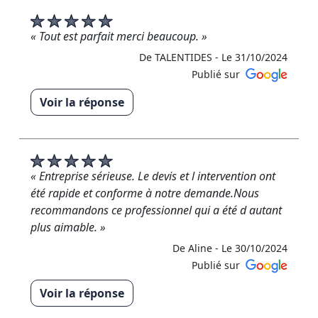
ravi d’avoir pu intervenir rapidement pour résoudre
votre problème de toiture. Votre confiance pour la
rénovation et l’entretien de votre maison est une
« Tout est parfait merci beaucoup. »
belle récompense pour mon travail. N’hésitez pas à
De TALENTIDES -
Le 31/10/2024
me recontacter si besoin, je reste à votre
Publié sur
disposition. Rudy RM Rénovation »
Voir la réponse
De RM RENOVATION - Le 18/11/2024
« Un grand merci pour cet avis 5 étoiles ! »
De RM RENOVATION - Le 18/11/2024
« Entreprise sérieuse. Le devis et l intervention ont
été rapide et conforme à notre demande.Nous
recommandons ce professionnel qui a été d autant
plus aimable. »
De Aline -
Le 30/10/2024
Publié sur
Voir la réponse
« Je vous remercie de votre commentaire. Je suis