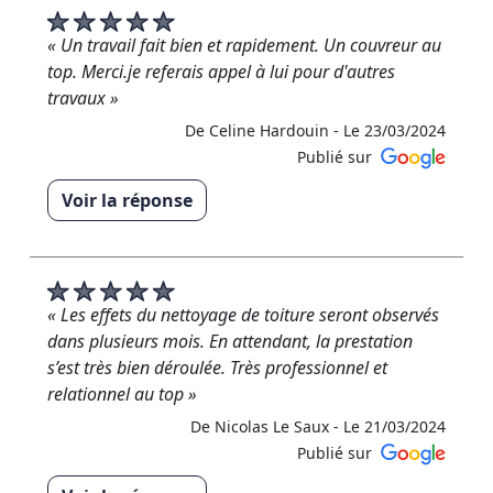
répondu à vos attentes. C'était un plaisir de
travailler avec vous sur votre projet. N'hésitez pas à
« Un travail fait bien et rapidement. Un couvreur au
nous contacter à nouveau si vous avez besoin de
top. Merci.je referais appel à lui pour d'autres
nos services à l'avenir. Bien cordialement, RM
travaux »
Rénovation »
De Celine Hardouin -
Le 23/03/2024
De RM RENOVATION - Le 11/04/2024
Publié sur
Voir la réponse
« Merci infiniment Mme.hardouin pour cet avis 5
étoiles ! »
De RM RENOVATION - Le 23/03/2024
« Les effets du nettoyage de toiture seront observés
dans plusieurs mois. En attendant, la prestation
s’est très bien déroulée. Très professionnel et
relationnel au top »
De Nicolas Le Saux -
Le 21/03/2024
Publié sur