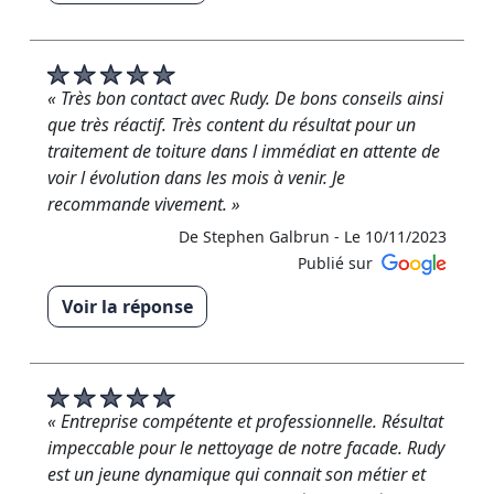
« Un immense merci M.Etronnier pour votre avis 5
étoiles ! Nous sommes ravis d'avoir pu intervenir
chez vous. Votre satisfaction est notre plus grande
récompense. Si vous avez d'autres projets ou des
« Très bon contact avec Rudy. De bons conseils ainsi
questions, nous sommes toujours là. Merci encore
que très réactif. Très content du résultat pour un
une fois Cordialement, L'équipe de RM Rénovation »
traitement de toiture dans l immédiat en attente de
voir l évolution dans les mois à venir. Je
De RM RENOVATION - Le 25/11/2023
recommande vivement. »
De Stephen Galbrun -
Le 10/11/2023
Publié sur
Voir la réponse
« Merci beaucoup M.galbrun Savoir que nous avons
pu répondre à vos attentes et vous offrir une
expérience positive est notre plus grande
récompense.Votre soutien nous motive à continuer
« Entreprise compétente et professionnelle. Résultat
d'exceller. Merci infiniment d'avoir pris le temps de
impeccable pour le nettoyage de notre facade. Rudy
partager votre expérience. Nous sommes
est un jeune dynamique qui connait son métier et