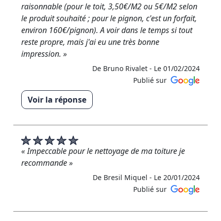
Cordialement, RM Rénovation »
raisonnable (pour le toit, 3,50€/M2 ou 5€/M2 selon
le produit souhaité ; pour le pignon, c'est un forfait,
De RM RENOVATION - Le 02/02/2024
environ 160€/pignon). A voir dans le temps si tout
reste propre, mais j'ai eu une très bonne
impression. »
De Bruno Rivalet -
Le 01/02/2024
Publié sur
Voir la réponse
« Merci infiniment pour vos 5 étoiles ! Nous sommes
enchantés que vous ayez apprécié nos services. À
bientôt chez RM Rénovation ! »
« Impeccable pour le nettoyage de ma toiture je
De RM RENOVATION - Le 02/02/2024
recommande »
De Bresil Miquel -
Le 20/01/2024
Publié sur