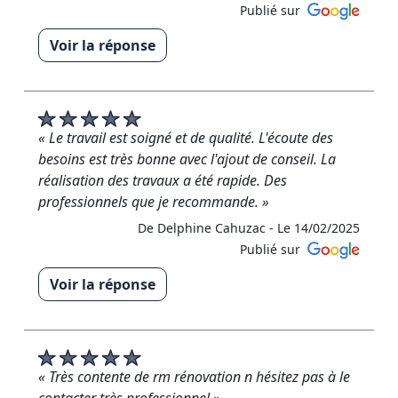
De RM RENOVATION - Le 27/02/2025
Publié sur
Voir la réponse
« Merci beaucoup M.Clémot pour cet avis 5 étoiles !
Au plaisir d’être à nouveau à votre service
Cordialement RM Rénovation »
« Le travail est soigné et de qualité. L'écoute des
De RM RENOVATION - Le 27/02/2025
besoins est très bonne avec l'ajout de conseil. La
réalisation des travaux a été rapide. Des
professionnels que je recommande. »
De Delphine Cahuzac -
Le 14/02/2025
Publié sur
Voir la réponse
« Merci d’avoir pris le temps pour cet avis positif Un
plaisir d’avoir travaillé pour vous Cordialement
l’équipe RM Rénovation »
« Très contente de rm rénovation n hésitez pas à le
De RM RENOVATION - Le 15/02/2025